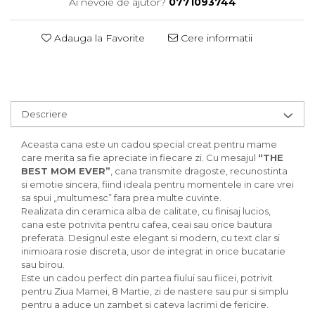
Ai nevoie de ajutor?
0771093744
Adauga la Favorite
Cere informatii
Descriere
Aceasta cana este un cadou special creat pentru mame
care merita sa fie apreciate in fiecare zi. Cu mesajul
“THE
BEST MOM EVER”
, cana transmite dragoste, recunostinta
si emotie sincera, fiind ideala pentru momentele in care vrei
sa spui „multumesc” fara prea multe cuvinte.
Realizata din ceramica alba de calitate, cu finisaj lucios,
cana este potrivita pentru cafea, ceai sau orice bautura
preferata. Designul este elegant si modern, cu text clar si
inimioara rosie discreta, usor de integrat in orice bucatarie
sau birou.
Este un cadou perfect din partea fiului sau fiicei, potrivit
pentru Ziua Mamei, 8 Martie, zi de nastere sau pur si simplu
pentru a aduce un zambet si cateva lacrimi de fericire.