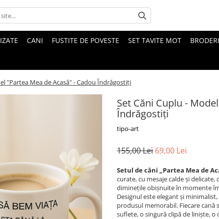
IZATE
CANI
FUSTITE DE POVESTE
SET TAVITE MOT
BRODER
el "Partea Mea de Acasă" - Cadou Îndrăgostiți
Set Căni Cuplu - Mode
Îndrăgostiți
tipo-art
155,00 Lei
69,00 Lei
Setul de căni „Partea Mea de Ac
curate, cu mesaje calde și delicate,
diminețile obișnuite în momente îm
Designul este elegant și minimalist,
produsul memorabil. Fiecare cană s
suflete, o singură clipă de liniște, o