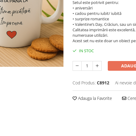
Setul este potrivit pentru:
• aniversări
• cadou pentru iubit/ iubită
• surprize romantice
• Valentine’s Day, Crăciun, sau un s
Calitatea imprimării este excelentă, 
numeroase utilizări.
Acest set nu este doar un obiect pe
IN STOC
ADAUG
Cod Produs:
C8912
Ai nevoie d
Adauga la Favorite
Cere 