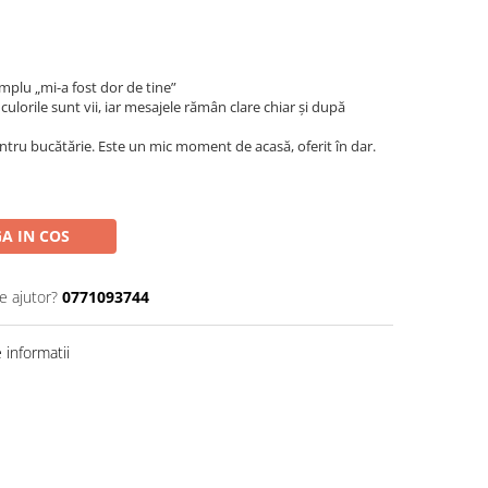
implu „mi-a fost dor de tine”
culorile sunt vii, iar mesajele rămân clare chiar și după
ntru bucătărie. Este un mic moment de acasă, oferit în dar.
A IN COS
e ajutor?
0771093744
informatii
Distribuie
pe
Facebook