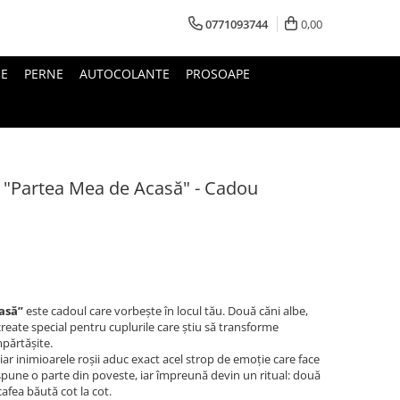
0771093744
0,00
IE
PERNE
AUTOCOLANTE
PROSOAPE
l "Partea Mea de Acasă" - Cadou
asă”
este cadoul care vorbește în locul tău. Două căni albe,
 create special pentru cuplurile care știu să transforme
părtășite.
 iar inimioarele roșii aduc exact acel strop de emoție care face
pune o parte din poveste, iar împreună devin un ritual: două
 cafea băută cot la cot.