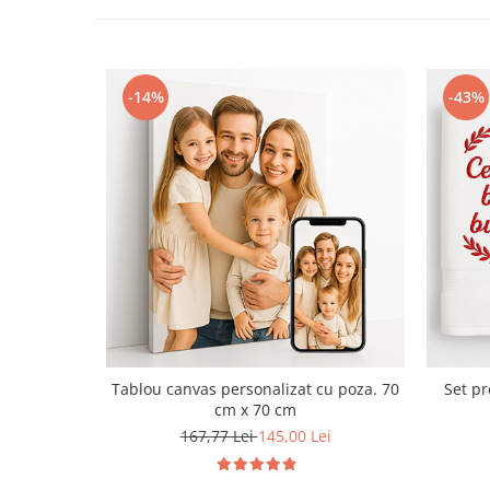
-14%
-43%
Tablou canvas personalizat cu poza. 70
Set p
cm x 70 cm
167,77 Lei
145,00 Lei