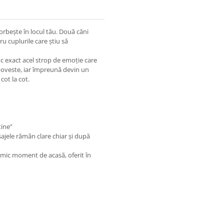
orbește în locul tău. Două căni
ru cuplurile care știu să
duc exact acel strop de emoție care
poveste, iar împreună devin un
cot la cot.
tine”
esajele rămân clare chiar și după
 mic moment de acasă, oferit în