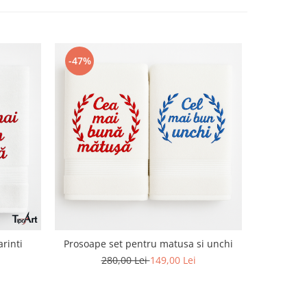
-47%
-47%
rinti
Prosoape set pentru matusa si unchi
SET P
BOGA
280,00 Lei
149,00 Lei
2