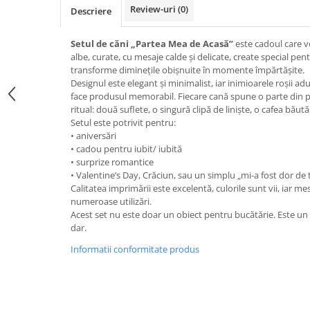
Review-uri
(0)
Descriere
Setul de căni „Partea Mea de Acasă”
este cadoul care v
albe, curate, cu mesaje calde și delicate, create special pent
transforme diminețile obișnuite în momente împărtășite.
Designul este elegant și minimalist, iar inimioarele roșii a
face produsul memorabil. Fiecare cană spune o parte din 
ritual: două suflete, o singură clipă de liniște, o cafea băută 
Setul este potrivit pentru:
• aniversări
• cadou pentru iubit/ iubită
• surprize romantice
• Valentine’s Day, Crăciun, sau un simplu „mi-a fost dor de 
Calitatea imprimării este excelentă, culorile sunt vii, iar m
numeroase utilizări.
Acest set nu este doar un obiect pentru bucătărie. Este un
dar.
Informatii conformitate produs