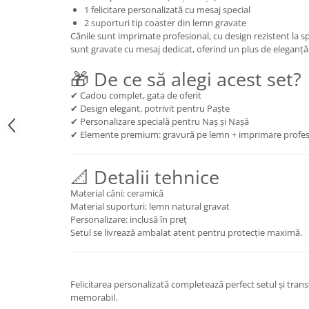
1 felicitare personalizată cu mesaj special
2 suporturi tip coaster din lemn gravate
Cănile sunt imprimate profesional, cu design rezistent la sp
sunt gravate cu mesaj dedicat, oferind un plus de eleganță 
🎁 De ce să alegi acest set?
✔ Cadou complet, gata de oferit
✔ Design elegant, potrivit pentru Paște
✔ Personalizare specială pentru Naș și Nașă
✔ Elemente premium: gravură pe lemn + imprimare profes
📐 Detalii tehnice
Material căni: ceramică
Material suporturi: lemn natural gravat
Personalizare: inclusă în preț
Setul se livrează ambalat atent pentru protecție maximă.
Felicitarea personalizată completează perfect setul și tra
memorabil.