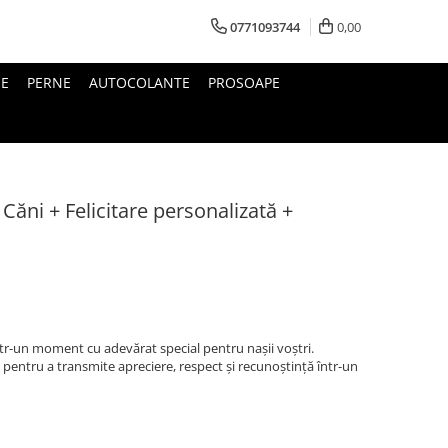
0771093744
0,00
IE
PERNE
AUTOCOLANTE
PROSOAPE
Căni + Felicitare personalizată +
tr-un moment cu adevărat special pentru nașii voștri.
 pentru a transmite apreciere, respect și recunoștință într-un