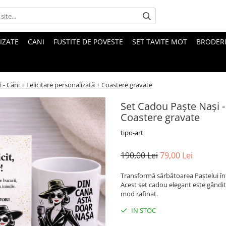
IZATE
CANI
FUSTITE DE POVESTE
SET TAVITE MOT
BRODER
- Căni + Felicitare personalizată + Coastere gravate
Set Cadou Paște Nași - 
Coastere gravate
tipo-art
190,00 Lei
79,00 Lei
Transformă sărbătoarea Paștelui în
Acest set cadou elegant este gândit
mod rafinat.
IN STOC