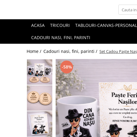
ACASA
TRICOURI
TABLOURI-CANVAS-PERSONAL
CADOURI NASI, FINI, PARINTI
Home /
Cadouri nasi, fini, parinti /
Set Cadou Paște Nași 
-58%