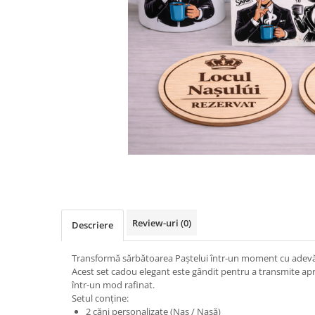
Distribuie
pe
Facebook
Review-uri
(0)
Descriere
Transformă sărbătoarea Paștelui într-un moment cu adevăra
Acest set cadou elegant este gândit pentru a transmite apr
într-un mod rafinat.
Setul conține:
2 căni personalizate (Naș / Nașă)