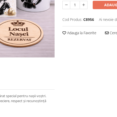
ADAUG
Cod Produs:
C8956
Ai nevoie d
Adauga la Favorite
Cere 
t special pentru nașii voștri.
eciere, respect și recunoștință