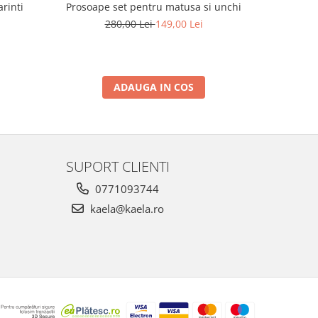
rinti
Prosoape set pentru matusa si unchi
SET P
BOGA
280,00 Lei
149,00 Lei
2
ADAUGA IN COS
SUPORT CLIENTI
0771093744
kaela@kaela.ro