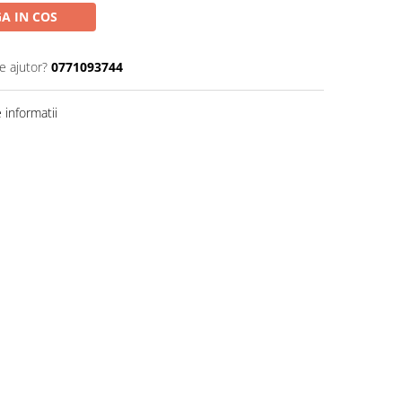
A IN COS
e ajutor?
0771093744
informatii