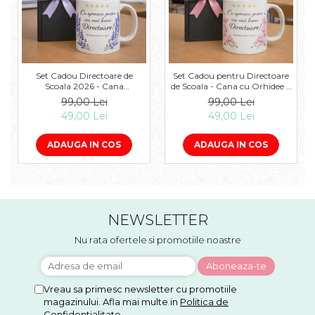
Set Cadou Directoare de
Set Cadou pentru Directoare
Scoala 2026 - Cana
de Scoala - Cana cu Orhidee si
Personalizata cu Mesaj si
Agenda 2026 cu Fundita Roz
99,00 Lei
99,00 Lei
Agenda Neagra Eleganta
49,00 Lei
49,00 Lei
ADAUGA IN COS
ADAUGA IN COS
NEWSLETTER
Nu rata ofertele si promotiile noastre
Vreau sa primesc newsletter cu promotiile
magazinului. Afla mai multe in
Politica de
Confidentialitate