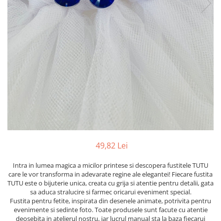
49,82 Lei
Intra in lumea magica a micilor printese si descopera fustitele TUTU
care le vor transforma in adevarate regine ale elegantei! Fiecare fustita
TUTU este o bijuterie unica, creata cu grija si atentie pentru detalii, gata
sa aduca stralucire si farmec oricarui eveniment special.
Fustita pentru fetite, inspirata din desenele animate, potrivita pentru
evenimente si sedinte foto. Toate produsele sunt facute cu atentie
deosebita in atelierul nostru, iar lucrul manual sta la baza fiecarui