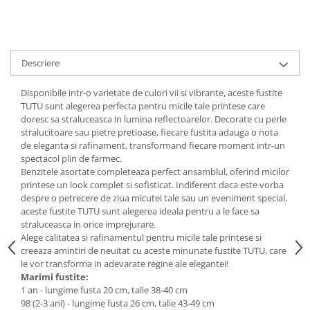
Descriere
Disponibile intr-o varietate de culori vii si vibrante, aceste fustite
TUTU sunt alegerea perfecta pentru micile tale printese care
doresc sa straluceasca in lumina reflectoarelor. Decorate cu perle
stralucitoare sau pietre pretioase, fiecare fustita adauga o nota
de eleganta si rafinament, transformand fiecare moment intr-un
spectacol plin de farmec.
Benzitele asortate completeaza perfect ansamblul, oferind micilor
printese un look complet si sofisticat. Indiferent daca este vorba
despre o petrecere de ziua micutei tale sau un eveniment special,
aceste fustite TUTU sunt alegerea ideala pentru a le face sa
straluceasca in orice imprejurare.
Alege calitatea si rafinamentul pentru micile tale printese si
creeaza amintiri de neuitat cu aceste minunate fustite TUTU, care
le vor transforma in adevarate regine ale elegantei!
Marimi fustite:
1 an - lungime fusta 20 cm, talie 38-40 cm
98 (2-3 ani) - lungime fusta 26 cm, talie 43-49 cm