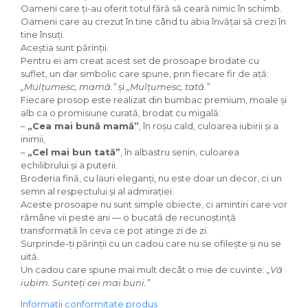
Oameni care ți-au oferit totul fără să ceară nimic în schimb.
Oameni care au crezut în tine când tu abia învățai să crezi în
tine însuți.
Aceștia sunt părinții.
Pentru ei am creat acest set de prosoape brodate cu
suflet, un dar simbolic care spune, prin fiecare fir de ață:
„Mulțumesc, mamă.”
și
„Mulțumesc, tată.”
Fiecare prosop este realizat din bumbac premium, moale și
alb ca o promisiune curată, brodat cu migală:
–
„Cea mai bună mamă”
, în roșu cald, culoarea iubirii și a
inimii,
–
„Cel mai bun tată”
, în albastru senin, culoarea
echilibrului și a puterii.
Broderia fină, cu lauri eleganți, nu este doar un decor, ci un
semn al respectului și al admirației.
Aceste prosoape nu sunt simple obiecte, ci amintiri care vor
rămâne vii peste ani — o bucată de recunoștință
transformată în ceva ce pot atinge zi de zi.
Surprinde-ți părinții cu un cadou care nu se ofilește și nu se
uită.
Un cadou care spune mai mult decât o mie de cuvinte:
„Vă
iubim. Sunteți cei mai buni.”
Informatii conformitate produs