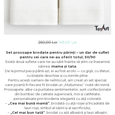
260,00 Lei
149,00 Lei
Set prosoape brodate pentru părinți – un dar de suflet
pentru cei care ne-au oferit totul, 50/90
Există două suflete care ne-au iubit înainte să știm ce înseamnă
iubirea:
mama și tata
.
De la primul pas și până azi, ei au fost acolo — cu grijă, cu sfaturi,
cu brațele deschise și cu inimile pline.
Pentru acești oameni de neînlocuit, am creat un set special,
care poartă în fiecare fir brodat un „Mulțumesc” rostit din inimă.
Prosoapele, albe ca puritatea sentimentelor, sunt confecționate
din bumbac de calitate superioară, moi și catifelate,
personalizate prin broderie elegantă cu ață colorată:
–
„Cea mai bună mamă”
, brodată cu ață roșie și încadrată de
lauri roșii, simbol al iubirii și al sacrificiului,
–
„Cel mai bun tată”
, brodat cu ață albastră și lauri albaștri,