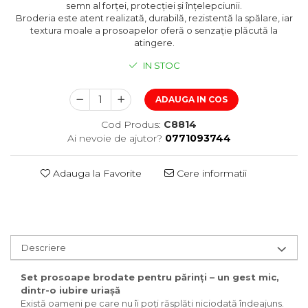
semn al forței, protecției și înțelepciunii.
Broderia este atent realizată, durabilă, rezistentă la spălare, iar
textura moale a prosoapelor oferă o senzație plăcută la
atingere.
IN STOC
ADAUGA IN COS
Cod Produs:
C8814
Ai nevoie de ajutor?
0771093744
Adauga la Favorite
Cere informatii
Descriere
Set prosoape brodate pentru părinți – un gest mic,
dintr-o iubire uriașă
Există oameni pe care nu îi poți răsplăti niciodată îndeajuns.