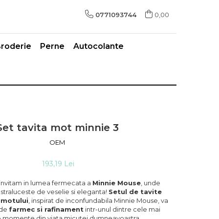
0771093744
0,00
roderie
Perne
Autocolante
Set tavita mot minnie 3
OEM
193,19 Lei
 invitam in lumea fermecata a
Minnie Mouse
, unde
 straluceste de veselie si eleganta!
Setul de tavite
 motului
, inspirat de inconfundabila Minnie Mouse, va
 de
farmec si rafinament
intr-unul dintre cele mai
e momente din viata micutei dumneavoastra.