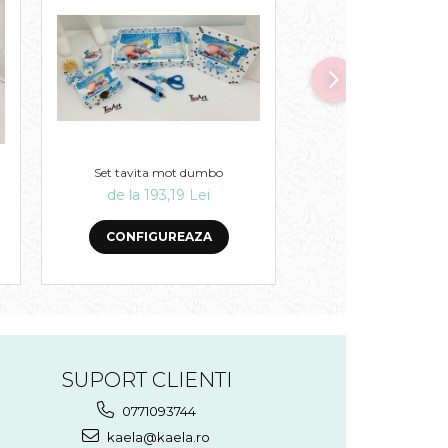
Set tavita mot dumbo
Set tavita mot jungla
de la 193,19 Lei
de la 193,19 
CONFIGUREAZA
CONFIGURE
SUPORT CLIENTI
0771093744
kaela@kaela.ro