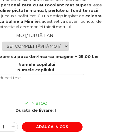
,
personalizata cu autocolant mat superb
, este
uline pictate manual, perlute si fundite rosii
,
ucaus si sofisticat. Cu un design inspirat de
celebra
cu buline a Minniei
, acest set va deveni punctul de
atractie al ceremoniei taierii motului.
MOȚ/TURTĂ 1 AN
:
zare cu poza<br>Incarca imagine + 25,00 Lei
Numele copilului
Numele copilului
IN STOC
Durata de livrare:
1
ADAUGA IN COS