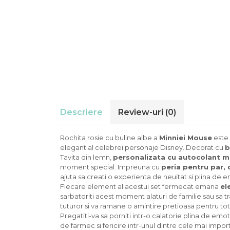
Descriere
Review-uri
(0)
Rochita rosie cu buline albe a
Minniei Mouse
este 
elegant al celebrei personaje Disney. Decorat cu
b
Tavita din lemn,
personalizata cu autocolant 
moment special. Impreuna cu
peria pentru par, 
ajuta sa creati o experienta de neuitat si plina de e
Fiecare element al acestui set fermecat emana
el
sarbatoriti acest moment alaturi de familie sau sa t
tuturor si va ramane o amintire pretioasa pentru t
Pregatiti-va sa porniti intr-o calatorie plina de emo
de farmec si fericire intr-unul dintre cele mai im