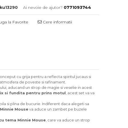
sku13290
Ai nevoie de ajutor?
0771093744
ga la Favorite
Cere informatii
Distribuie
pe
Facebook
onceput cu grija pentru a reflecta spiritul jucaus si
 atmosfera de poveste si rafinament.
tului, aducand un strop de magie si veselie in acest
ix si fundita pentru prins motul
, acest set va va
 si plina de bucurie. Indiferent daca alegeti sa
 Minnie Mouse
va aduce un zambet pe buzele
i cu tema Minnie Mouse
, care va aduce un strop