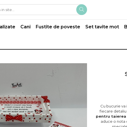
alizate
Cani
Fustite de poveste
Set tavite mot
B
Cu bucurie va
fiecare detaliu
pentru taierea
aduce o nota
special