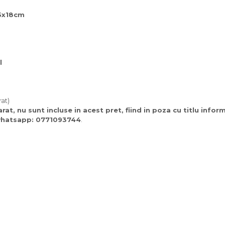
5x18cm
l
rat)
t, nu sunt incluse in acest pret, fiind in poza cu titlu infor
 whatsapp: 0771093744
.