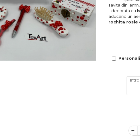
Tavita din lemn
decorata cu
b
aducand un aer j
rochita rosie 
Personali