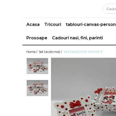
Acasa
Tricouri
tablouri-canvas-person
Prosoape
Cadouri nasi, fini, parinti
Set tavita mot minnie 3
Home /
Set tavite mot /