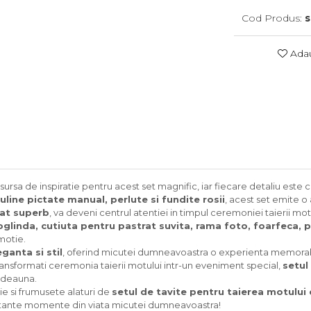
Cod Produs:
Adau
sursa de inspiratie pentru acest set magnific, iar fiecare detaliu este c
uline pictate manual, perlute si fundite rosii
, acest set emite o
mat superb
, va deveni centrul atentiei in timpul ceremoniei taierii mo
oglinda, cutiuta pentru pastrat suvita, rama foto, foarfeca, p
motie.
eganta si stil
, oferind micutei dumneavoastra o experienta memorabila
ransformati ceremonia taierii motului intr-un eveniment special,
setul
otdeauna.
tie si frumusete alaturi de
setul de tavite pentru taierea motulu
portante momente din viata micutei dumneavoastra!