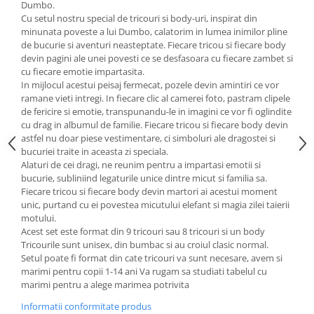
Dumbo.
Cu setul nostru special de tricouri si body-uri, inspirat din
minunata poveste a lui Dumbo, calatorim in lumea inimilor pline
de bucurie si aventuri neasteptate. Fiecare tricou si fiecare body
devin pagini ale unei povesti ce se desfasoara cu fiecare zambet si
cu fiecare emotie impartasita.
In mijlocul acestui peisaj fermecat, pozele devin amintiri ce vor
ramane vieti intregi. In fiecare clic al camerei foto, pastram clipele
de fericire si emotie, transpunandu-le in imagini ce vor fi oglindite
cu drag in albumul de familie. Fiecare tricou si fiecare body devin
astfel nu doar piese vestimentare, ci simboluri ale dragostei si
bucuriei traite in aceasta zi speciala.
Alaturi de cei dragi, ne reunim pentru a impartasi emotii si
bucurie, subliniind legaturile unice dintre micut si familia sa.
Fiecare tricou si fiecare body devin martori ai acestui moment
unic, purtand cu ei povestea micutului elefant si magia zilei taierii
motului.
Acest set este format din 9 tricouri sau 8 tricouri si un body
Tricourile sunt unisex, din bumbac si au croiul clasic normal.
Setul poate fi format din cate tricouri va sunt necesare, avem si
marimi pentru copii 1-14 ani Va rugam sa studiati tabelul cu
marimi pentru a alege marimea potrivita
Informatii conformitate produs