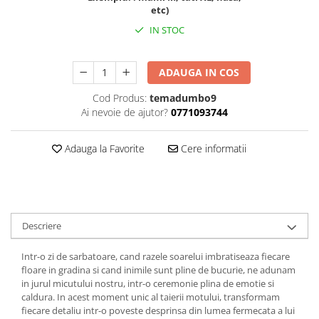
etc)
IN STOC
ADAUGA IN COS
Cod Produs:
temadumbo9
Ai nevoie de ajutor?
0771093744
Adauga la Favorite
Cere informatii
Descriere
Intr-o zi de sarbatoare, cand razele soarelui imbratiseaza fiecare
floare in gradina si cand inimile sunt pline de bucurie, ne adunam
in jurul micutului nostru, intr-o ceremonie plina de emotie si
caldura. In acest moment unic al taierii motului, transformam
fiecare detaliu intr-o poveste desprinsa din lumea fermecata a lui