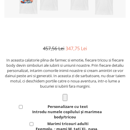
457,56 Lei
347,75 Lei
In aceasta calatorie plina de farmec si emotie, fiecare tricou si fiecare
body devin simboluri ale iubirii si uniunii noastre. Prin fiecare detaliu
personalizat, intarim comorile inimii noastre si cream amintiri ce vor
dainui peste ani si generatii. In aceasta zi de sarbatoare, nu doar taiem
motul, ci deschidem portile catre o noua aventura, intr-o lume a
bucuriei si iubirii fara margini.
Personalizare cu text
Introdu numele copilului și marimea
body/tricou
Marimi tricouri adulti
Exemplu. : mami M, tati XL, nasa,