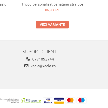
aslui
Tricou personalizat banatanu straluce
Tricou
86,43 Lei
VEZI VARIANTE
SUPORT CLIENTI
0771093744
kaela@kaela.ro