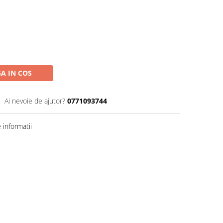
A IN COS
Ai nevoie de ajutor?
0771093744
informatii
Distribuie
pe
Facebook