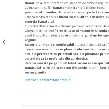
Banat
, chiar si atunci cand esti departe de ambele regiuni.
Ce inseamna sa fii
"Banatan din Banie"
? Ei bine, inseamn
primitor al oltenilor
, dar si sa te integrezi perfect in
atmo
Este ca si cum ai adus
o bucatica din Oltenia insorita
si 
energia Banatului
.
Cu textul
"Banatan din Banie"
pe piept, acest tricou de
Oltenia si Banat. Indiferent daca
te-ai nascut in Oltenia 
acest tricou iti aminteste ca
oriunde mergi, ai un loc spe
regiuni
.
Materialul moale si confortabil
al acestui tricou iti va of
care ai nevoie in timp ce
explorezi cele mai frumoase lo
esti
la o petrecere cu prietenii
sau
la o plimbare prin 
curand
piesa ta preferata din garderoba
.
Deci
nu mai sta pe ganduri
!
Adu-ti acum acasa spiritul
Banatului
cu tricoul
"Banatan din Banie"
si arata lumii 
nu au granite!
Informatii conformitate produs