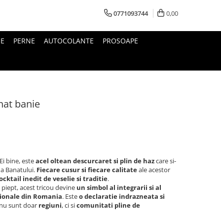
0771093744
0,00
IE
PERNE
AUTOCOLANTE
PROSOAPE
nat banie
 Ei bine, este
acel oltean descurcaret si plin de haz
care si-
ma Banatului.
Fiecare cusur si fiecare calitate
ale acestor
ocktail inedit de veselie si traditie
.
piept, acest tricou devine
un simbol al integrarii si al
gionale din Romania
. Este
o declaratie indrazneata si
nu sunt doar
regiuni
, ci si
comunitati pline de