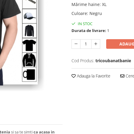
Mărime haine
:
XL
Culoare
:
Negru
IN STOC
Durata de livrare:
1
ADAUG
Cod Produs:
tricoubanatbanie
Adauga la Favorite
Cere 
tenia
si sa te simti
ca acasa in