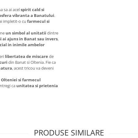
a sa ai acel
spirit cald si
sfera vibranta a Banatului
.
ai impletit-o cu
farmecul si
vine
un simbol al unitatii
dintre
si ai ajuns in Banat sau invers
,
cial in inimile ambelor
eri
libertatea de miscare
de
curi
din Banat si Oltenia. Fie ca
natura
, acest tricou va deveni
 Olteniei si farmecul
intregi ca
unitatea si prietenia
PRODUSE SIMILARE