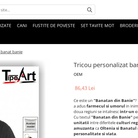
IZATE
CANI
FUSTITE DE POVESTE
SET TAVITE MOT
BRODER
t banat banie
Tricou personalizat ba
OEM
86,43 Lei
Ce este un
"Banatan din Banie"
?
a adus
farmecul si umorul
in ini
doua regiuni se intalnesc
intr-un c
Cu textul
"Banatan din Banie"
pe 
unitatii
intre diferitele
culturi re
amuzanta
ca
Oltenia si Banatul
personalitate si viata
.