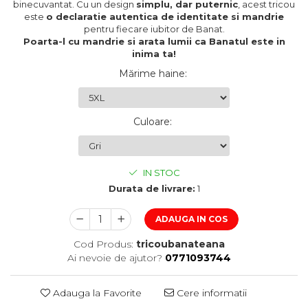
binecuvantat. Cu un design
simplu, dar puternic
, acest tricou
este
o declaratie autentica de identitate si mandrie
pentru fiecare iubitor de Banat.
Poarta-l cu mandrie si arata lumii ca Banatul este in
inima ta!
Mărime haine
:
Culoare
:
IN STOC
Durata de livrare:
1
ADAUGA IN COS
Cod Produs:
tricoubanateana
Ai nevoie de ajutor?
0771093744
Adauga la Favorite
Cere informatii