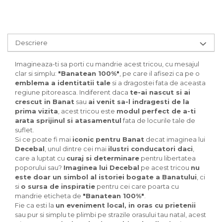
Descriere
Imagineaza-ti sa porti cu mandrie acest tricou, cu mesajul
clar si simplu:
"Banatean 100%"
, pe care il afisezi ca pe o
emblema a identitatii tale
si a dragostei fata de aceasta
regiune pitoreasca. Indiferent daca
te-ai nascut si ai
crescut in Banat
sau
ai venit sa-l indragesti de la
prima vizita
, acest tricou este
modul perfect de a-ti
arata sprijinul si atasamentul
fata de locurile tale de
suflet.
Si ce poate fi mai
iconic pentru Banat
decat imaginea lui
Decebal
, unul dintre cei mai
ilustri conducatori daci
,
care a luptat cu
curaj si determinare
pentru libertatea
poporului sau?
Imaginea lui Decebal
pe acest tricou
nu
este doar un simbol al istoriei bogate a Banatului
, ci
si
o sursa de inspiratie
pentru cei care poarta cu
mandrie eticheta de
"Banatean 100%"
.
Fie ca esti la
un eveniment local, in oras cu prietenii
sau pur si simplu te plimbi pe strazile orasului tau natal, acest