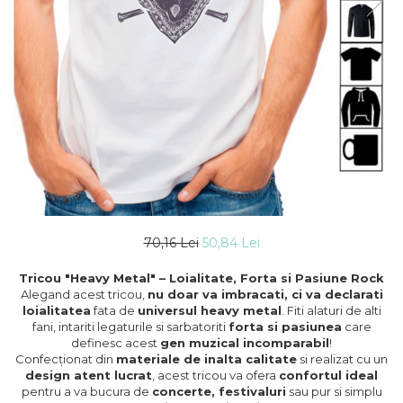
70,16 Lei
50,84 Lei
Tricou "Heavy Metal" – Loialitate, Forta si Pasiune Rock
Alegand acest tricou,
nu doar va imbracati, ci va declarati
loialitatea
fata de
universul heavy metal
. Fiti alaturi de alti
fani, intariti legaturile si sarbatoriti
forta si pasiunea
care
definesc acest
gen muzical incomparabil
!
Confecționat din
materiale de inalta calitate
si realizat cu un
design atent lucrat
, acest tricou va ofera
confortul ideal
pentru a va bucura de
concerte, festivaluri
sau pur si simplu