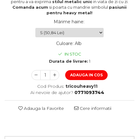
pentru a va exprima
stilul metalic unic
in viata de zi cu zi.
Comanda acum
si poarta cu mandrie simbolul
pasiunii
pentru heavy metal!
Mărime haine
:
Culoare
:
Alb
IN STOC
Durata de livrare:
1
ADAUGA IN COS
Cod Produs:
tricouheavy11
Ai nevoie de ajutor?
0771093744
Adauga la Favorite
Cere informatii