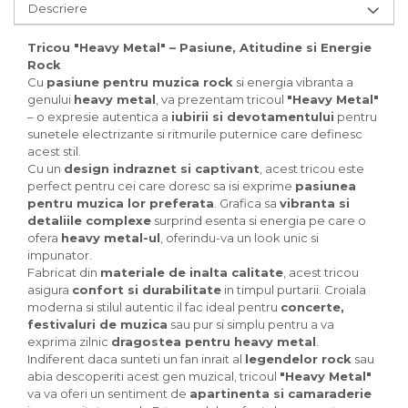
Descriere
Tricou "Heavy Metal" – Pasiune, Atitudine si Energie
Rock
Cu
pasiune pentru muzica rock
si energia vibranta a
genului
heavy metal
, va prezentam tricoul
"Heavy Metal"
– o expresie autentica a
iubirii si devotamentului
pentru
sunetele electrizante si ritmurile puternice care definesc
acest stil.
Cu un
design indraznet si captivant
, acest tricou este
perfect pentru cei care doresc sa isi exprime
pasiunea
pentru muzica lor preferata
. Grafica sa
vibranta si
detaliile complexe
surprind esenta si energia pe care o
ofera
heavy metal-ul
, oferindu-va un look unic si
impunator.
Fabricat din
materiale de inalta calitate
, acest tricou
asigura
confort si durabilitate
in timpul purtarii. Croiala
moderna si stilul autentic il fac ideal pentru
concerte,
festivaluri de muzica
sau pur si simplu pentru a va
exprima zilnic
dragostea pentru heavy metal
.
Indiferent daca sunteti un fan inrait al
legendelor rock
sau
abia descoperiti acest gen muzical, tricoul
"Heavy Metal"
va va oferi un sentiment de
apartinenta si camaraderie