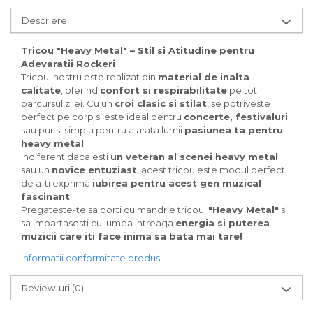
Descriere
Tricou "Heavy Metal" – Stil si Atitudine pentru
Adevaratii Rockeri
Tricoul nostru este realizat din
material de inalta
calitate
, oferind
confort si respirabilitate
pe tot
parcursul zilei. Cu un
croi clasic si stilat
, se potriveste
perfect pe corp si este ideal pentru
concerte, festivaluri
sau pur si simplu pentru a arata lumii
pasiunea ta pentru
heavy metal
.
Indiferent daca esti
un veteran al scenei heavy metal
sau un
novice entuziast
, acest tricou este modul perfect
de a-ti exprima
iubirea pentru acest gen muzical
fascinant
.
Pregateste-te sa porti cu mandrie tricoul
"Heavy Metal"
si
sa impartasesti cu lumea intreaga
energia si puterea
muzicii care iti face inima sa bata mai tare!
Informatii conformitate produs
Review-uri
(0)