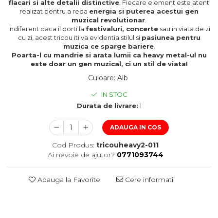
flacari si alte detalii distinctive
. Fiecare element este atent
realizat pentru a reda
energia si puterea acestui gen
muzical revolutionar
.
Indiferent daca il porti la
festivaluri, concerte
sau in viata de zi
cu zi, acest tricou iti va evidentia stilul si
pasiunea pentru
muzica ce sparge bariere
.
Poarta-l cu mandrie si arata lumii ca heavy metal-ul nu
este doar un gen muzical, ci un stil de viata!
Culoare
:
Alb
IN STOC
Durata de livrare:
1
ADAUGA IN COS
Cod Produs:
tricouheavy2-011
Ai nevoie de ajutor?
0771093744
Adauga la Favorite
Cere informatii