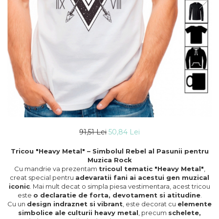
91,51 Lei
50,84 Lei
Tricou "Heavy Metal" – Simbolul Rebel al Pasunii pentru
Muzica Rock
Cu mandrie va prezentam
tricoul tematic "Heavy Metal"
,
creat special pentru
adevaratii fani ai acestui gen muzical
iconic
. Mai mult decat o simpla piesa vestimentara, acest tricou
este
o declaratie de forta, devotament si atitudine
.
Cu un
design indraznet si vibrant
, este decorat cu
elemente
simbolice ale culturii heavy metal
, precum
schelete,