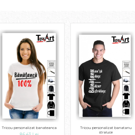
Tricou personalizat banateanca
Tricou personalizat banatanu
straluce
86,43 Lei