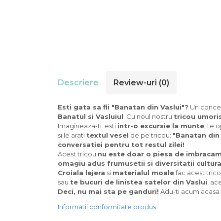
Descriere
Review-uri
(0)
Esti gata sa fii "Banatan din Vaslui"?
Un conce
Banatul si Vasluiul
. Cu noul nostru
tricou umoris
Imagineaza-ti: esti
intr-o excursie la munte
, te 
si le arati
textul vesel
de pe tricou:
"Banatan din 
conversatiei pentru tot restul zilei!
Acest tricou
nu este doar o piesa de imbracam
omagiu adus frumusetii si diversitatii cultura
Croiala lejera
si
materialul moale
fac acest tric
sau
te bucuri de linistea satelor din Vaslui
, ac
Deci, nu mai sta pe ganduri!
Adu-ti acum acasa
Informatii conformitate produs