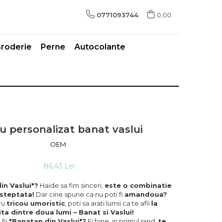
0771093744
0,00
roderie
Perne
Autocolante
u personalizat banat vaslui
OEM
86,43 Lei
in Vaslui"?
Haide sa fim sinceri,
este o combinatie
steptata!
Dar cine spune ca nu poti fi
amandoua?
ru
tricou umoristic
, poti sa arati lumii ca te afli
la
ita dintre doua lumi – Banat si Vaslui!
fii
"Banatan din Vaslui"?
Ei bine, in primul rand,
te