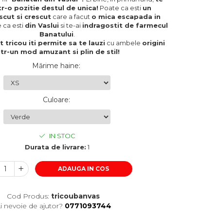
tr-o pozitie destul de unica!
Poate ca esti
un
cut si crescut
care a facut
o mica escapada in
e ca esti
din Vaslui
si te-ai
indragostit de farmecul
Banatului
.
t tricou iti permite sa te lauzi
cu ambele
origini
ntr-un mod amuzant si plin de stil!
Mărime haine
:
Culoare
:
IN STOC
Durata de livrare:
1
ADAUGA IN COS
Cod Produs:
tricoubanvas
i nevoie de ajutor?
0771093744