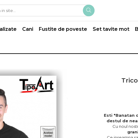
alizate
Cani
Fustite de poveste
Set tavite mot
B
Trico
Esti "Banatan d
destul de nea
Cu noul nost
gran
Ce inseamna sa 