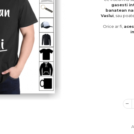
gasesti in
banatean nas
Vaslui
, sau poat
Orice ar fi,
aces
i
A