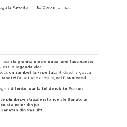
ga la Favorite
Cere informatii
Distribuie
pe
Facebook
li acum
la granita dintre doua lumi fascinante:
 esti o legenda vie!
e, cu
un zambet larg pe fata
, iti deschizi geaca
e rasete!
Dupa toate acestea,
vei fi subiectul
egiuni
diferite, dar la fel de iubite
. Este
un
a
te plimbi pe strazile istorice ale Banatului
a si a celor din jur!
 "Banatan din Vaslui"!