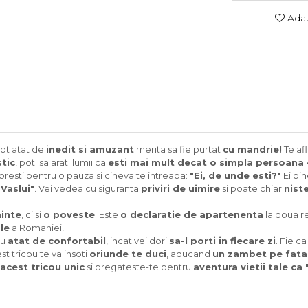
Adau
pt atat de
inedit si amuzant
merita sa fie purtat
cu mandrie!
Te af
tic
, poti sa arati lumii ca
esti mai mult decat o simpla persoana –
opresti pentru o pauza si cineva te intreaba:
"Ei, de unde esti?"
Ei bin
Vaslui"
. Vei vedea cu siguranta
priviri de uimire
si poate chiar
nist
inte
, ci si
o poveste
. Este
o declaratie de apartenenta
la doua r
le
a Romaniei!
ou
atat de confortabil
, incat vei dori
sa-l porti in fiecare zi
. Fie c
est tricou te va insoti
oriunde te duci
, aducand
un zambet pe fata t
acest tricou unic
si pregateste-te pentru
aventura vietii tale ca