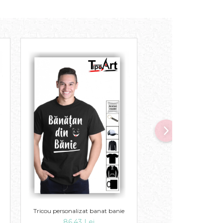
Tricou personalizat 
Tricou personalizat banat banie
86,43 Lei
86,43 Lei