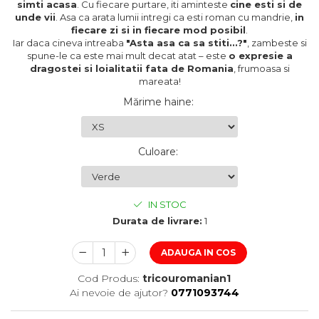
simti acasa
. Cu fiecare purtare, iti aminteste
cine esti si de
unde vii
. Asa ca arata lumii intregi ca esti roman cu mandrie,
in
fiecare zi si in fiecare mod posibil
.
Iar daca cineva intreaba
"Asta asa ca sa stiti...?"
, zambeste si
spune-le ca este mai mult decat atat – este
o expresie a
dragostei si loialitatii fata de Romania
, frumoasa si
mareata!
Mărime haine
:
Culoare
:
IN STOC
Durata de livrare:
1
ADAUGA IN COS
Cod Produs:
tricouromanian1
Ai nevoie de ajutor?
0771093744