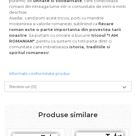
puternic de
unitate si solidaritate
, care conecteaza
romanii din intreaga lume intr-o comunitate de inimi si minti
deschise.
Asadar, cand porti acest tricou, porti cu mandrie
mostenirea si valorile romanesti, subliniind ca
fiecare
roman este o parte importanta din povestea tarii
noastre
. Sa purtam cu onoare si bucurie
tricoul "I AM
ROMANIAN"
, pentru ca suntem cu totii parte dintr-o
comunitate care imbratiseaza
istoria, traditiile si
spiritul romanesc
!
Informatii conformitate produs
Review-uri
(0)
Produse similare