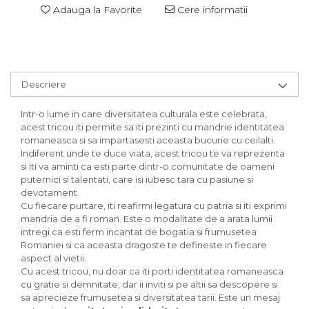
Adauga la Favorite
Cere informatii
Descriere
Intr-o lume in care diversitatea culturala este celebrata,
acest tricou iti permite sa iti prezinti cu mandrie identitatea
romaneasca si sa impartasesti aceasta bucurie cu ceilalti.
Indiferent unde te duce viata, acest tricou te va reprezenta
si iti va aminti ca esti parte dintr-o comunitate de oameni
puternici si talentati, care isi iubesc tara cu pasiune si
devotament.
Cu fiecare purtare, iti reafirmi legatura cu patria si iti exprimi
mandria de a fi roman. Este o modalitate de a arata lumii
intregi ca esti ferm incantat de bogatia si frumusetea
Romaniei si ca aceasta dragoste te defineste in fiecare
aspect al vietii.
Cu acest tricou, nu doar ca iti porti identitatea romaneasca
cu gratie si demnitate, dar ii inviti si pe altii sa descopere si
sa aprecieze frumusetea si diversitatea tarii. Este un mesaj