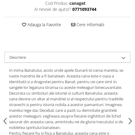
Cod Produs:
canaget
Ai nevoie de ajutor?
0771093744
Adauga la Favorite
Cere informatii
Descriere
In inima Banatului, acolo unde apele Dunarii isi varsa maretia, se
naste mandria de a fi banatean. Aceasta cana este o oaza a
identitatii si a dragostei pentru Banat, pentru cei care simt in
sangele lor legatura stransa cu aceste meleaguri binecuvantate.
Decorata cu simboluri ale istoriei si culturii Banatului, aceasta
cana devine un altar al mandriei si al respectului pentru traditiile
stravechi si pentru istoria nobila a acestor pamanturi. Imaginea
marelui rege dac Decebal, care a pazit cu demnitate granitele
acestor meleaguri, vegheaza asupra fiecarei inghitituri de lichid
savurat din aceasta cana, amintindu-ne de gloria trecutului si de
nobletea spiritului banatean.
Pentru fiecare fiu si fiica a Banatului, aceasta cana este o