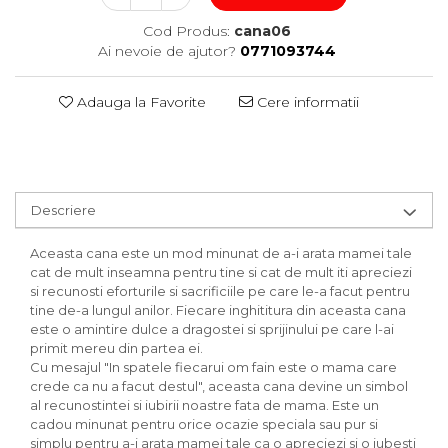
Cod Produs:
cana06
Ai nevoie de ajutor?
0771093744
Adauga la Favorite
Cere informatii
Descriere
Aceasta cana este un mod minunat de a-i arata mamei tale
cat de mult inseamna pentru tine si cat de mult iti apreciezi
si recunosti eforturile si sacrificiile pe care le-a facut pentru
tine de-a lungul anilor. Fiecare inghititura din aceasta cana
este o amintire dulce a dragostei si sprijinului pe care l-ai
primit mereu din partea ei.
Cu mesajul "In spatele fiecarui om fain este o mama care
crede ca nu a facut destul", aceasta cana devine un simbol
al recunostintei si iubirii noastre fata de mama. Este un
cadou minunat pentru orice ocazie speciala sau pur si
simplu pentru a-i arata mamei tale ca o apreciezi si o iubesti