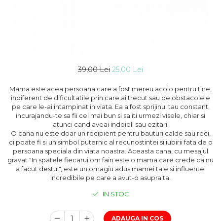
39,00 Lei
25,00 Lei
Mama este acea persoana care a fost mereu acolo pentru tine,
indiferent de dificultatile prin care ai trecut sau de obstacolele
pe care le-ai intampinat in viata. Ea a fost sprijinul tau constant,
incurajandu-te sa fii cel mai bun si sa iti urmezi visele, chiar si
atunci cand aveai indoieli sau ezitari.
O cana nu este doar un recipient pentru bauturi calde sau reci,
ci poate fi si un simbol puternic al recunostintei si iubirii fata de o
persoana speciala din viata noastra. Aceasta cana, cu mesajul
gravat "In spatele fiecarui om fain este o mama care crede ca nu
a facut destul", este un omagiu adus mamei tale si influentei
incredibile pe care a avut-o asupra ta.
IN STOC
ADAUGA IN COS