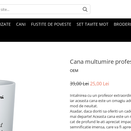
IZATE
CANI
FUSTITE DE POVESTE
SET TAVITE MOT
BRODER
Cana multumire profe
OEM
39,00 Lei
25,00 Lei
Intalnirea cu un profesor extraordin
iar aceasta cana este un omagiu adus
mod de neuitat.
Asadar, daca doriti sa oferiti un ca
mai departe! Aceasta cana este un 
cat de profund le-ati apreciat impac
semnificatie imensa, care va fi apre