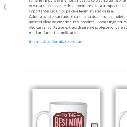
ramane intiparit in memoria noastra ca o sursa de inspirati
Aceasta cana serveste drept amintire zilnica a impactului l
importantei lucrurilor pe care le-am invatat de la ei.
Caldura acestei cani aduce cu sine nu doar aroma imbietoare
amintiri pline de emotie si recunostinta. Fiecare inghititu
dedicarii si abilitatilor extraordinare ale profesorilor care 
mod profund si semnificativ.
Informatii conformitate produs