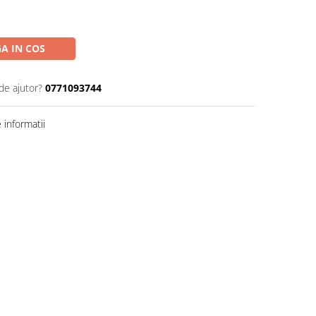
A IN COS
de ajutor?
0771093744
informatii