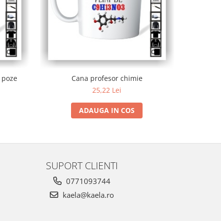
-36%
 poze
Cana profesor chimie
C
25,22 Lei
ADAUGA IN COS
SUPORT CLIENTI
0771093744
kaela@kaela.ro