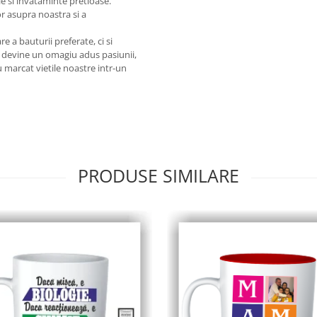
e si invataminte pretioase.
or asupra noastra si a
 a bauturii preferate, ci si
ra devine un omagiu adus pasiunii,
au marcat vietile noastre intr-un
PRODUSE SIMILARE