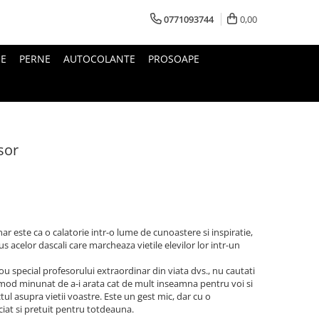
0771093744
0,00
IE
PERNE
AUTOCOLANTE
PROSOAPE
sor
ar este ca o calatorie intr-o lume de cunoastere si inspiratie,
 acelor dascali care marcheaza vietile elevilor lor intr-un
dou special profesorului extraordinar din viata dvs., nu cautati
mod minunat de a-i arata cat de mult inseamna pentru voi si
tul asupra vietii voastre. Este un gest mic, dar cu o
ciat si pretuit pentru totdeauna.