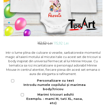
152,52 Lei
115,92 Lei
Intr-o lume plina de culoare si veselie, sarbatoreste momentul
magic al taierii motului al micutei tale cu acest set de tricouri si
body inspirat din universul fermecat al lui Minnie Mouse. Cu
tematica sa roz incantatoare si personajul adorabil Minnie
Mouse in centrul atentiei, fiecare piesa din acest set emana o
aura de eleganta si rafinament.
Personalizare cu text
Introdu numele copilului și marimea
body/tricou
Marimi tricouri adulti
Exemplu. : mami M, tati XL, nasa,
etc)