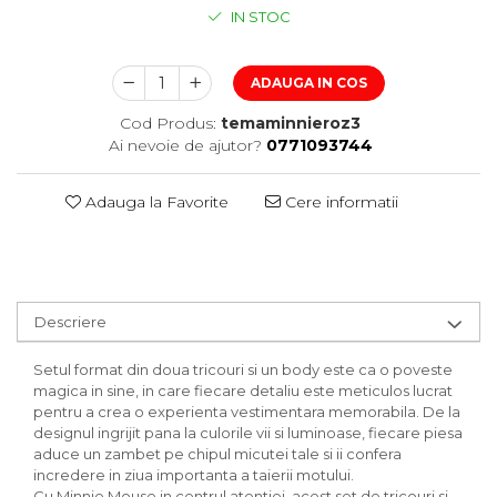
IN STOC
ADAUGA IN COS
Cod Produs:
temaminnieroz3
Ai nevoie de ajutor?
0771093744
Adauga la Favorite
Cere informatii
Descriere
Setul format din doua tricouri si un body este ca o poveste
magica in sine, in care fiecare detaliu este meticulos lucrat
pentru a crea o experienta vestimentara memorabila. De la
designul ingrijit pana la culorile vii si luminoase, fiecare piesa
aduce un zambet pe chipul micutei tale si ii confera
incredere in ziua importanta a taierii motului.
Cu Minnie Mouse in centrul atentiei, acest set de tricouri si