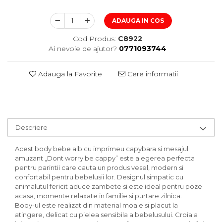
ADAUGA IN COS
Cod Produs:
C8922
Ai nevoie de ajutor?
0771093744
Adauga la Favorite
Cere informatii
Descriere
Acest body bebe alb cu imprimeu capybara si mesajul
amuzant „Dont worry be cappy” este alegerea perfecta
pentru parintii care cauta un produs vesel, modern si
confortabil pentru bebelusii lor. Designul simpatic cu
animalutul fericit aduce zambete si este ideal pentru poze
acasa, momente relaxate in familie si purtare zilnica.
Body-ul este realizat din material moale si placut la
atingere, delicat cu pielea sensibila a bebelusului. Croiala