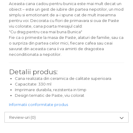
Aceasta cana cadou pentru bunica este mai mult decat un
obiect – este un gest de iubire din partea nepotilor, un mod
simplu si emotionant de a-i spune cat de mult inseamna
pentru voi. Decorata cu flori de primavara si oua de Paste
viu colorate, cana poarta mesajul cald:
"Cu drag pentru cea mai buna Bunica"
Fie ca o primeste la masa de Paste, alaturi de familie, sau ca
o surpriza din partea celor mici, fiecare cafea sau ceai
savurat din aceasta cana ii va aminti de dragostea
neconditionata a nepotilor.
Detalii produs:
Cana realizata din ceramica de calitate superioara
Capacitate: 330 ml
Imprimare durabila, rezistenta in timp
Design tematic de Paste, viu colorat
Informatii conformitate produs
Review-uri
(0)