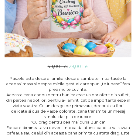
49,00 Lei
29,00 Lei
Pastele este despre familie, despre zambete impartasite la
aceeasi masa si despre micile gesturi care spun „te iubesc” fara
prea multe cuvinte.
Aceasta cana cadou pentru bunica este un dar oferit din suflet,
din partea nepotilor, pentru a-i aminti cat de importanta este in
viata voastra. Cu un design de primavara, decorat cu flori
delicate si oua de Paste colorate, cana transmite un mesaj
simplu, dar plin de iubire:
"Cu drag pentru cea mai buna Bunica"
Fiecare dimineata va deveni mai calda atunci cand isi va savura
cafeaua sau ceaiul din aceasta cana primita cu atata drag. Este