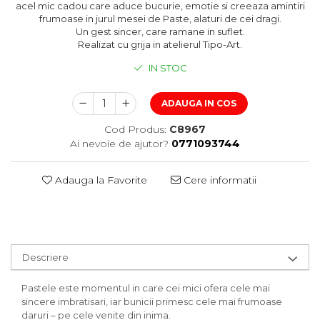
acel mic cadou care aduce bucurie, emotie si creeaza amintiri
frumoase in jurul mesei de Paste, alaturi de cei dragi.
Un gest sincer, care ramane in suflet.
Realizat cu grija in atelierul Tipo-Art.
IN STOC
ADAUGA IN COS
Cod Produs:
C8967
Ai nevoie de ajutor?
0771093744
Adauga la Favorite
Cere informatii
Descriere
Pastele este momentul in care cei mici ofera cele mai
sincere imbratisari, iar bunicii primesc cele mai frumoase
daruri – pe cele venite din inima.