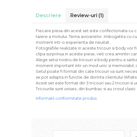
Descriere
Review-uri
(1)
Fiecare piesa din acest set este confectionata cu ce
taiere a motului. Tema avioanelor, imbogatita cu cul
moment intr-o experienta de neuitat.
Fotografiile realizate in aceste tricouri si body vor
clipa surprinsa in aceste piese, veti crea amintiri ca
Alege setul nostru de tricouri si body pentru a sarb
moment important intr-un mod unic si memorabil, cr
Setul poate fi format din cate tricouri va sunt nece
se pot adapta in functie de dorinta clientului Wha
Acest set este format din 3 tricouri sau 2 tricouri si 
Tricourile sunt unisex, din bumbac si au croiul clasic
Informatii conformitate produs