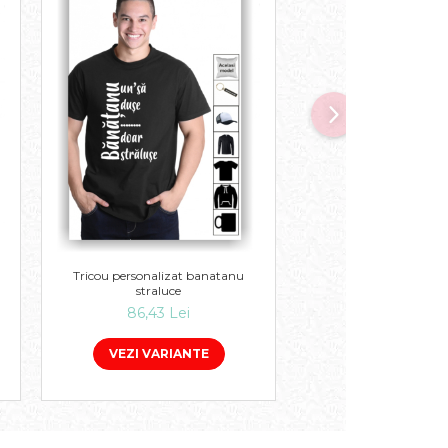
Tricou personalizat b
Tricou personalizat banatanu
straluce
86,43 Lei
86,43 Lei
ADAUGA IN 
VEZI VARIANTE