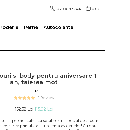
0771093744
0,00
roderie
Perne
Autocolante
couri si body pentru aniversare 1
an, taierea mot
OEM
1 Review
152,52 Lei
115,92 Lei
cutului spre noi culmi cu setul nostru special de tricouri
niversarea primului an, sub tema avioanelor! Cu doua