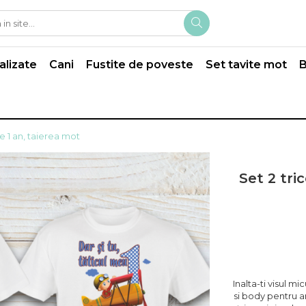
alizate
Cani
Fustite de poveste
Set tavite mot
B
e 1 an, taierea mot
Set 2 tri
Inalta-ti visul mi
si body pentru a