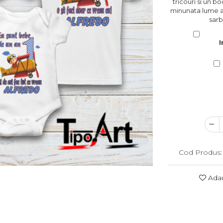
tricouri si un b
minunata lume a
sarb
I
Cod Produs:
Adau