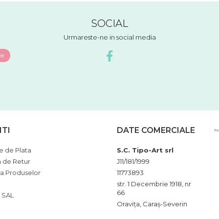
SOCIAL
Urmareste-ne in social media
NTI
DATE COMERCIALE
 de Plata
S.C. Tipo-Art srl
a de Retur
J11/181/1999
ia Produselor
11773893
str. 1 Decembrie 1918, nr
66
 SAL
Oravița, Caraș-Severin