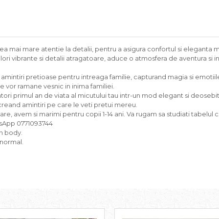
a mai mare atentie la detalii, pentru a asigura confortul si eleganta 
ori vibrante si detalii atragatoare, aduce o atmosfera de aventura si 
 fi amintiri pretioase pentru intreaga familie, capturand magia si emotii
re vor ramane vesnic in inima familiei.
atori primul an de viata al micutului tau intr-un mod elegant si deoseb
eand amintiri pe care le veti pretui mereu.
sare, avem si marimi pentru copii 1-14 ani. Va rugam sa studiati tabelul
tssApp 0771093744
un body.
 normal.