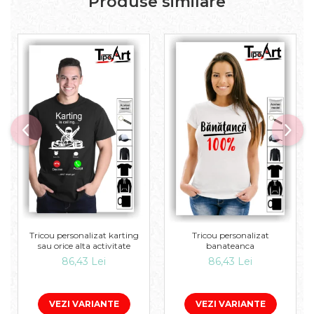
Produse similare
Tricou personalizat karting
Tricou personalizat
sau orice alta activitate
banateanca
86,43 Lei
86,43 Lei
VEZI VARIANTE
VEZI VARIANTE