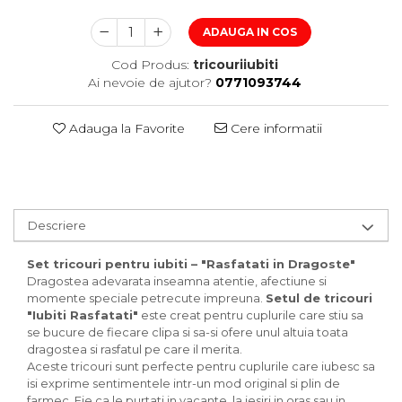
ADAUGA IN COS
Cod Produs:
tricouriiubiti
Ai nevoie de ajutor?
0771093744
Adauga la Favorite
Cere informatii
Descriere
Set tricouri pentru iubiti – "Rasfatati in Dragoste"
Dragostea adevarata inseamna atentie, afectiune si
momente speciale petrecute impreuna.
Setul de tricouri
"Iubiti Rasfatati"
este creat pentru cuplurile care stiu sa
se bucure de fiecare clipa si sa-si ofere unul altuia toata
dragostea si rasfatul pe care il merita.
Aceste tricouri sunt perfecte pentru cuplurile care iubesc sa
isi exprime sentimentele intr-un mod original si plin de
farmec. Fie ca le purtati in vacante, la iesiri in oras sau in