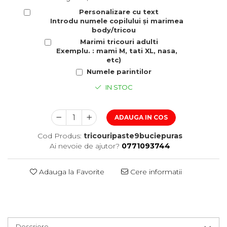
Personalizare cu text
Introdu numele copilului și marimea
body/tricou
Marimi tricouri adulti
Exemplu. : mami M, tati XL, nasa,
etc)
Numele parintilor
IN STOC
ADAUGA IN COS
Cod Produs:
tricouripaste9buciepuras
Ai nevoie de ajutor?
0771093744
Adauga la Favorite
Cere informatii
Descriere