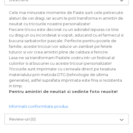
Cele mai minunate momente de Paste sunt cele petrecute
alaturi de cei dragi, iar acum le poti transforma in amintiri de
neuitat cu tricourile noastre personalizate!
Fiecare tricou este decorat cu un adorabil iepuras ce tine
cu drag un ou incondeiat si vopsit, aducand cu el farmecul si
bucuria sarbatorilor pascale. Perfecte pentru pozele de
familie, aceste tricouri vor aduce un zambet pe fetele
tuturor si vor crea amintiri pline de caldura si fericire.
Lasa-ne sa transformam Pastele vostru intr-un festival al
culorilor si al bucuriei cu aceste tricouri personalizate!
Tricourile sunt imprimate cu cerneala direct pe tesatura
materialului prin metoda DTG (tehnologie de ultima
generatie), astfel suprafata imprimata este fina si rezistenta
in timp.
Pentru amintiri de neuitat si sedinte foto reusite!
Informatii conformitate produs
Review-uri
(0)