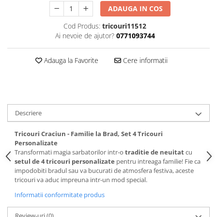
ADAUGA IN COS
Cod Produs:
tricouri11512
Ai nevoie de ajutor?
0771093744
Adauga la Favorite
Cere informatii
Descriere
Tricouri Craciun - Familie la Brad, Set 4 Tricouri
Personalizate
Transformati magia sarbatorilor intr-o
traditie de neuitat
cu
setul de 4 tricouri personalizate
pentru intreaga familie! Fie ca
impodobiti bradul sau va bucurati de atmosfera festiva, aceste
tricouri va aduc impreuna intr-un mod special.
Informatii conformitate produs
Review-uri
(0)