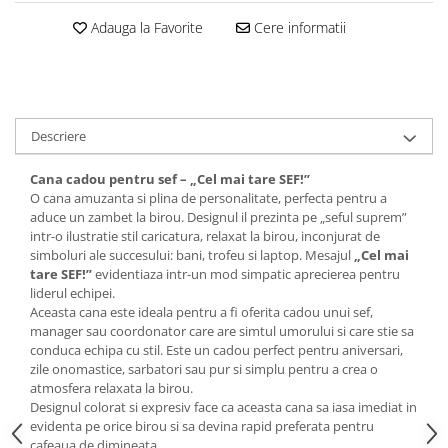
Adauga la Favorite
Cere informatii
Descriere
Cana cadou pentru sef – „Cel mai tare SEF!”
O cana amuzanta si plina de personalitate, perfecta pentru a
aduce un zambet la birou. Designul il prezinta pe „seful suprem”
intr-o ilustratie stil caricatura, relaxat la birou, inconjurat de
simboluri ale succesului: bani, trofeu si laptop. Mesajul
„Cel mai
tare SEF!”
evidentiaza intr-un mod simpatic aprecierea pentru
liderul echipei.
Aceasta cana este ideala pentru a fi oferita cadou unui sef,
manager sau coordonator care are simtul umorului si care stie sa
conduca echipa cu stil. Este un cadou perfect pentru aniversari,
zile onomastice, sarbatori sau pur si simplu pentru a crea o
atmosfera relaxata la birou.
Designul colorat si expresiv face ca aceasta cana sa iasa imediat in
evidenta pe orice birou si sa devina rapid preferata pentru
cafeaua de dimineata.