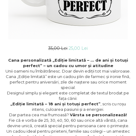
35,00 Lei
25,00 Lei
Cana personalizată „Ediție limitată – ... de ani și totuși
perfect” – un cadou cu umor și atitudine
Unii oameni nu îmbătrânesc. Doar devin ediții tot mai valoroase.
Cana „Ediție limitată” este un cadou plin de farmec și ironie fină,
perfect pentru aniversări, zile de naștere sau orice moment
special.
Designul simplu și elegant este completat de textul brodat pe
fața cănii:
„Ediție limitată – 18 ani și totuși perfect”
, scris cu roșu
intens, culoarea pasiunii și a energiei.
Dar partea cea mai frumoasă?
Vârsta se personalizează!
Fie că e vorba de 25, 30, 40, 50, 60 sau orice altă vârstă, cana
devine unică, creată special pentru persoana care o primește.
Un cadou ideal pentru prieteni, familie sau colegi – un amestec