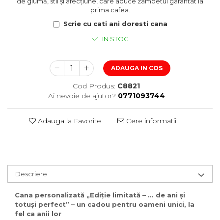
de glumă, stil și afecțiune, care aduce zâmbetul garantat la
prima cafea.
Scrie cu cati ani doresti cana
IN STOC
ADAUGA IN COS
Cod Produs:
C8821
Ai nevoie de ajutor?
0771093744
Adauga la Favorite
Cere informatii
Descriere
Cana personalizată „Ediție limitată – ... de ani și
totuși perfect” – un cadou pentru oameni unici, la
fel ca anii lor