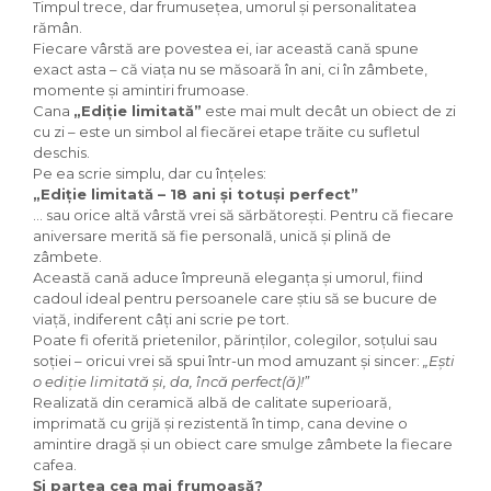
Timpul trece, dar frumusețea, umorul și personalitatea
rămân.
Fiecare vârstă are povestea ei, iar această cană spune
exact asta – că viața nu se măsoară în ani, ci în zâmbete,
momente și amintiri frumoase.
Cana
„Ediție limitată”
este mai mult decât un obiect de zi
cu zi – este un simbol al fiecărei etape trăite cu sufletul
deschis.
Pe ea scrie simplu, dar cu înțeles:
„Ediție limitată – 18 ani și totuși perfect”
… sau orice altă vârstă vrei să sărbătorești. Pentru că fiecare
aniversare merită să fie personală, unică și plină de
zâmbete.
Această cană aduce împreună eleganța și umorul, fiind
cadoul ideal pentru persoanele care știu să se bucure de
viață, indiferent câți ani scrie pe tort.
Poate fi oferită prietenilor, părinților, colegilor, soțului sau
soției – oricui vrei să spui într-un mod amuzant și sincer:
„Ești
o ediție limitată și, da, încă perfect(ă)!”
Realizată din ceramică albă de calitate superioară,
imprimată cu grijă și rezistentă în timp, cana devine o
amintire dragă și un obiect care smulge zâmbete la fiecare
cafea.
Și partea cea mai frumoasă?