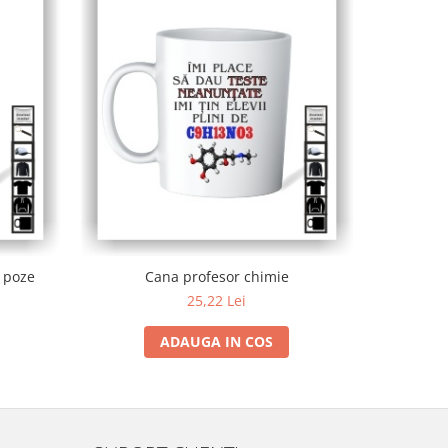
-36%
 poze
Cana profesor chimie
C
25,22 Lei
ADAUGA IN COS