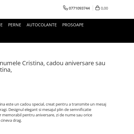
0771093744
0,00
IE
PERNE
AUTOCOLANTE
PROSOAPE
 numele Cristina, cadou aniversare sau
tina,
ina este un cadou special, creat pentru a transmite un mesaj
agi. Designul elegant si mesajul plin de semnificatie
r memorabil pentru aniversare, zi de nume sau orice
 cineva drag.