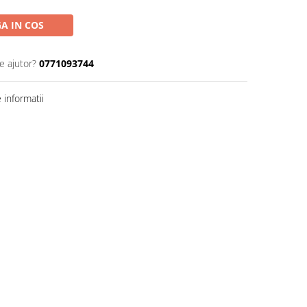
A IN COS
e ajutor?
0771093744
informatii
Distribuie
pe
Facebook