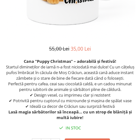
55,00 Lei
35,00 Lei
Cana "Puppy Christmas" – adorabilă și festivă!
Startul dimineților de iarnă n-a fost niciodată mai dulce! Cu un cățeluș
pufos îmbrăcat în căciula de Moș Crăciun, această cană aduce instant
zâmbete și o stare de bine de fiecare dată când o folosești.
Perfectă pentru cafea, ceai sau ciocolată caldă, e un cadou minunat
pentru iubitorii de animale și sărbători pline de căldură.
✔ Design vesel, cu imprimeu clar și rezistent
✔ Potrivită pentru cuptorul cu microunde și mașina de spălat vase
✔ Ideală ca decor de Crăciun sau surpriză festivă
Lasă magia sărbătorilor să înceapă… cu un strop de blăniță și
multă iubire!
IN STOC