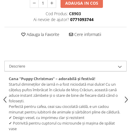
ADAUGA IN COS
Cod Produs:
C8903
Ai nevoie de ajutor?
0771093744
Adauga la Favorite
Cere informatii
Descriere
Cana "Puppy Christmas" – adorabilă și festivă!
Startul dimineților de iarnă n-a fost niciodată mai dulce! Cu un
cățeluș pufos îmbrăcat în căciula de Moș Crăciun, această cană
aduce instant zâmbete și o stare de bine de fiecare dată când o
folosești.
Perfectă pentru cafea, ceai sau ciocolată caldă, e un cadou
minunat pentru iubitorii de animale și sărbători pline de căldură.
✔ Design vesel, cu imprimeu clar și rezistent
✔ Potrivită pentru cuptorul cu microunde și mașina de spălat
vase